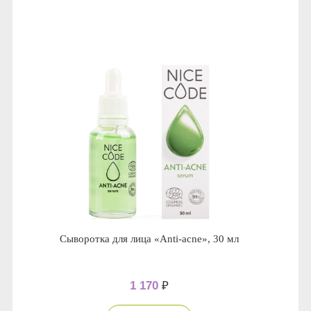
Anny Rey
Intilia
Happy Dew
Enjoy Care
Green Minds
Сыворотка для лица «Anti-acne», 30 мл
1 170
₽