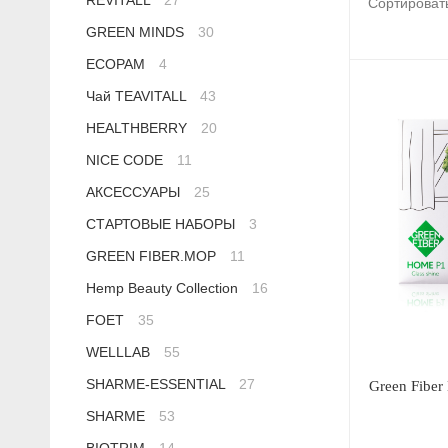
REVITALL
27
Сортироват
Сыворотки
Спрей для носа / полости рта
Чай в пакетиках
Teavitall
GREEN MINDS
30
ECOPAM
4
Текстиль
Эфирные масла
Nice Code
Чай TEAVITALL
43
Детская косметика
Ecopam
HEALTHBERRY
20
NICE CODE
11
Солнцезащитный крем
Balancer
АКСЕССУАРЫ
25
СТАРТОВЫЕ НАБОРЫ
3
Духи
Igen
GREEN FIBER.MOP
11
Revitall
Hemp Beauty Collection
16
FOET
35
Green Fiber
WELLLAB
55
Healthberry
SHARME-ESSENTIAL
27
Green Fiber
SHARME
53
Totty