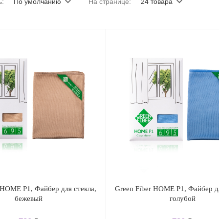
ь:
По умолчанию
На странице:
24 товара
 HOME P1, Файбер для стекла,
Green Fiber HOME P1, Файбер дл
бежевый
голубой