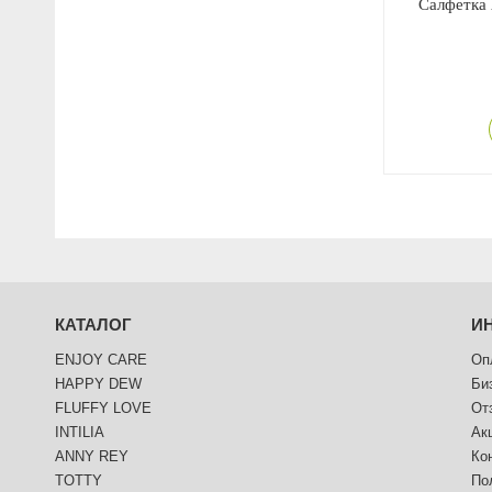
Салфетка 
КАТАЛОГ
И
ENJOY CARE
Оп
HAPPY DEW
Би
FLUFFY LOVE
От
INTILIA
Ак
ANNY REY
Ко
TOTTY
По