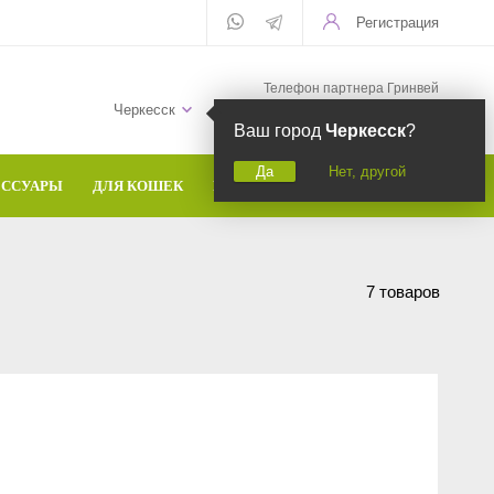
Регистрация
Телефон партнера Гринвей
+7 (958) 582-20-81
Черкесск
Ваш город
Черкесск
?
Да
Нет, другой
ЕССУАРЫ
ДЛЯ КОШЕК
БРЕНДЫ
7 товаров