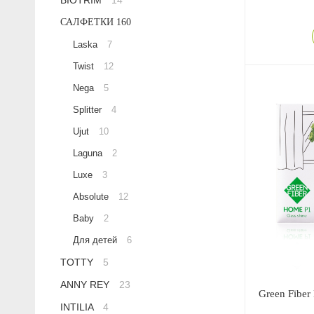
BIOTRIM
14
Anny Rey
САЛФЕТКИ
160
Laska
7
Intilia
Twist
12
Nega
5
Happy Dew
Splitter
4
Enjoy Care
Ujut
10
Laguna
2
Green Minds
Luxe
3
Absolute
12
Baby
2
Для детей
6
TOTTY
5
ANNY REY
23
Green Fiber
INTILIA
4