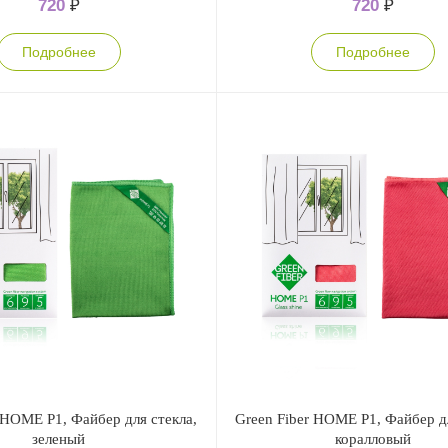
720
₽
720
₽
Подробнее
Подробнее
 HOME P1, Файбер для стекла,
Green Fiber HOME P1, Файбер дл
зеленый
коралловый