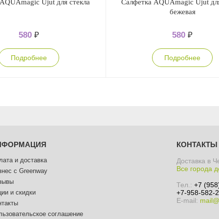
AQUAmagic Ujut для стекла
Салфетка AQUAmagic Ujut для
бежевая
580
₽
580
₽
Подробнее
Подробнее
НФОРМАЦИЯ
КОНТАКТЫ
лата и доставка
Доставка в Ч
Все города д
знес с Greenway
зывы
Тел.:
+7 (958
ции и скидки
+7-958-582-2
E-mail:
mail@
нтакты
льзовательское соглашение