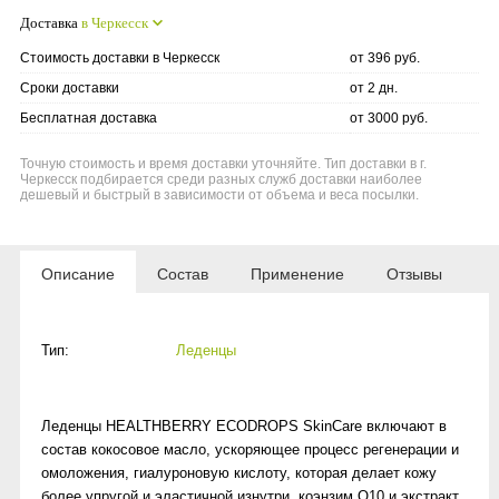
Доставка
в Черкесск
Стоимость доставки в Черкесск
от 396 руб.
Сроки доставки
от 2 дн.
Бесплатная доставка
от 3000 руб.
Точную стоимость и время доставки уточняйте. Тип доставки в г.
Черкесск подбирается среди разных служб доставки наиболее
дешевый и быстрый в зависимости от объема и веса посылки.
Описание
Состав
Применение
Отзывы
Тип:
Леденцы
Леденцы HEALTHBERRY ECODROPS SkinCare включают в
состав кокосовое масло, ускоряющее процесс регенерации и
омоложения, гиалуроновую кислоту, которая делает кожу
более упругой и эластичной изнутри, коэнзим Q10 и экстракт